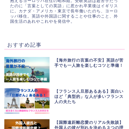
抱えるヨーロッパ在住の昭和組。受験英語は超苦手だっ
たのに「言葉としての英語」に惹かれ卒業後はイギリス
に。カナダ・アメリカ・東京で長年働いたのち、ヨーロ
ッパ移住。英語や外国語に関することや仕事のこと、外
国生活のあれやこれやを発信中。
おすすめ記事
【海外旅行の言葉の不安】英語が苦
手でも一人旅を楽しむコツと準備！
【フランス人旦那あるある】面白い
ほど「典型的」な人が多いフランス
人の夫たち
【国際遠距離恋愛のリアル失敗談】
外国人の彼が別れを決める３つの理