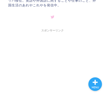
ッパ移住。英語や外国語に関することや仕事のこと、外
国生活のあれやこれやを発信中。
ホーム
プロフィール
スポンサーリンク
海外生活
英語と海外旅行
MENU