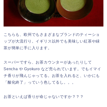
こちらも、欧州でもさまざまなブランドのティーショ
ップが大流行り。イギリス以外でも美味しい紅茶や緑
茶が簡単に手に入ります。
スーパーですら、お茶カウンターがあったりして
Sencha や Gyokuro など売られています。でもイマイ
チ香りが飛んじゃってる。お茶を入れると、いかにも
「酸化終了」っていう色してるし。。。
お茶といえば香りが命じゃないですか？？？