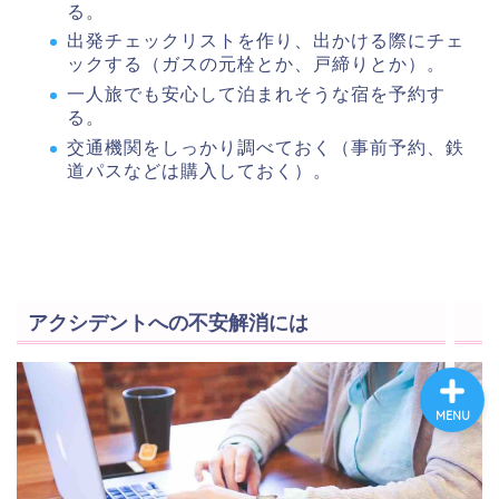
る。
出発チェックリストを作り、出かける際にチェ
ックする（ガスの元栓とか、戸締りとか）。
ホーム
一人旅でも安心して泊まれそうな宿を予約す
る。
プロフィール
交通機関をしっかり調べておく（事前予約、鉄
道パスなどは購入しておく）。
海外生活
英語と海外旅行
アクシデントへの不安解消には
MENU