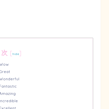
目次
[
]
hide
Wow
reat
nderful
tastic
mazing
redible
ellent