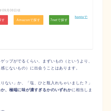
年09月08日頃
hontoで探す
探す
Amazonで探す
7netで探す
もゲップがでるくらい、まずいもの（というより、
く感じないもの）に出会うことはあります。
足りない」か、「塩、ひと瓶入れちゃいました？」
いか、極端に味が濃すぎるかのいずれか
に相当しま