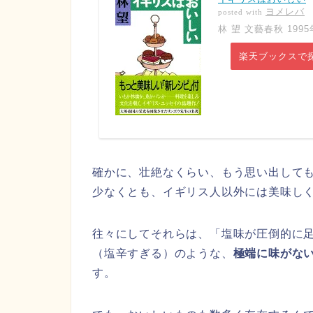
ヨメレバ
posted with
林 望 文藝春秋 1995
楽天ブックスで
確かに、壮絶なくらい、もう思い出して
少なくとも、イギリス人以外には美味し
往々にしてそれらは、「塩味が圧倒的に
（塩辛すぎる）のような、
極端に味がな
す。