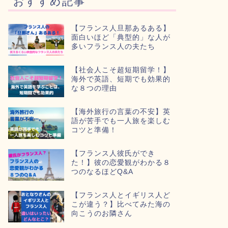
おすすめ記事
【フランス人旦那あるある】
面白いほど「典型的」な人が
多いフランス人の夫たち
【社会人こそ超短期留学！】
海外で英語、短期でも効果的
な８つの理由
【海外旅行の言葉の不安】英
語が苦手でも一人旅を楽しむ
コツと準備！
【フランス人彼氏ができ
た！】彼の恋愛観がわかる８
つのなるほどQ&A
【フランス人とイギリス人ど
こが違う？】比べてみた海の
向こうのお隣さん