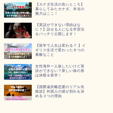
【カナダ生活の良いところ】
暮らしてみたカナダ、本当の
魅力はここ！
【英語ができない理由はな
に？】話せる人になる学習法
をバッチリ公開します！
【留学で人生は変わる？ 】イ
ギリス生活で変わった８つの
素敵なこと
女性海外一人旅したいけど英
語ができない？新しい旅の形
は休暇＆留学！
【国際遠距離恋愛のリアル失
敗談】外国人の彼が別れを決
める３つの理由