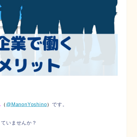
ん
（
@ManonYoshino
）
です。
っていませんか？