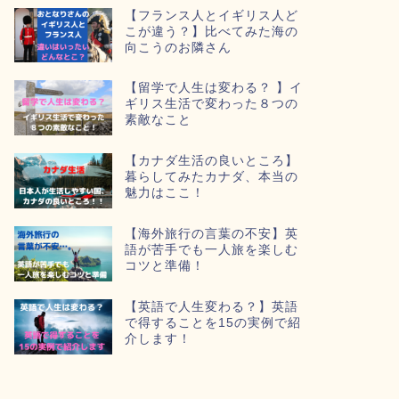
【フランス人とイギリス人ど
こが違う？】比べてみた海の
向こうのお隣さん
【留学で人生は変わる？ 】イ
ギリス生活で変わった８つの
素敵なこと
【カナダ生活の良いところ】
暮らしてみたカナダ、本当の
魅力はここ！
【海外旅行の言葉の不安】英
語が苦手でも一人旅を楽しむ
コツと準備！
【英語で人生変わる？】英語
で得することを15の実例で紹
介します！