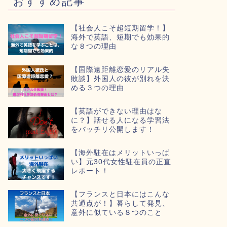
おすすめ記事
【社会人こそ超短期留学！】
海外で英語、短期でも効果的
な８つの理由
【国際遠距離恋愛のリアル失
敗談】外国人の彼が別れを決
める３つの理由
【英語ができない理由はな
に？】話せる人になる学習法
をバッチリ公開します！
【海外駐在はメリットいっぱ
い】元30代女性駐在員の正直
レポート！
【フランスと日本にはこんな
共通点が！】暮らして発見、
意外に似ている８つのこと