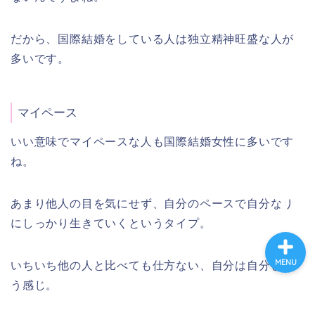
だから、国際結婚をしている人は独立精神旺盛な人が
ホーム
多いです。
プロフィール
マイペース
海外生活
いい意味でマイペースな人も国際結婚女性に多いです
ね。
英語と海外旅行
あまり他人の目を気にせず、自分のペースで自分なり
にしっかり生きていくというタイプ。
MENU
いちいち他の人と比べても仕方ない、自分は自分とい
う感じ。