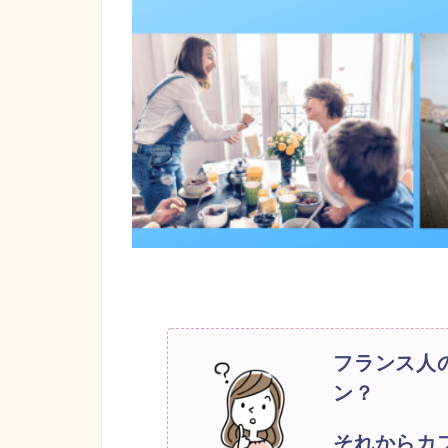
フランス人
ン？
それからカ