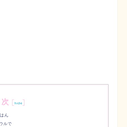
目次
[
]
hide
はん
ウルで