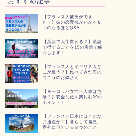
おすすめ記事
【フランス人彼氏ができ
た！】彼の恋愛観がわかる８
つのなるほどQ&A
【英語で人生変わる？】英語
で得することを15の実例で紹
介します！
【フランス人とイギリス人ど
こが違う？】比べてみた海の
向こうのお隣さん
【ヨーロッパ女性一人旅は危
険？】安全な旅を楽しむ20の
ポイント！
【フランスと日本にはこんな
共通点が！】暮らして発見、
意外に似ている８つのこと