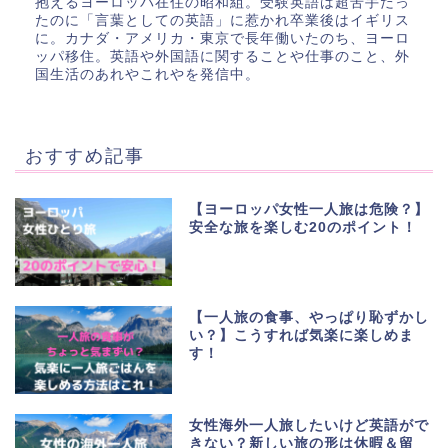
抱えるヨーロッパ在住の昭和組。受験英語は超苦手だっ
たのに「言葉としての英語」に惹かれ卒業後はイギリス
に。カナダ・アメリカ・東京で長年働いたのち、ヨーロ
ッパ移住。英語や外国語に関することや仕事のこと、外
国生活のあれやこれやを発信中。
おすすめ記事
【ヨーロッパ女性一人旅は危険？】
安全な旅を楽しむ20のポイント！
【一人旅の食事、やっぱり恥ずかし
い？】こうすれば気楽に楽しめま
す！
女性海外一人旅したいけど英語がで
きない？新しい旅の形は休暇＆留