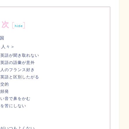
目次
[
]
hide
国
と人々＞
ス英語が聞き取れない
ス英語の語彙が意外
ス人のフランス好き
カ英語と区別したがる
社交的
ー頻発
ごい音で鼻をかむ
とを苦にしない
＞
気がいつもよくない