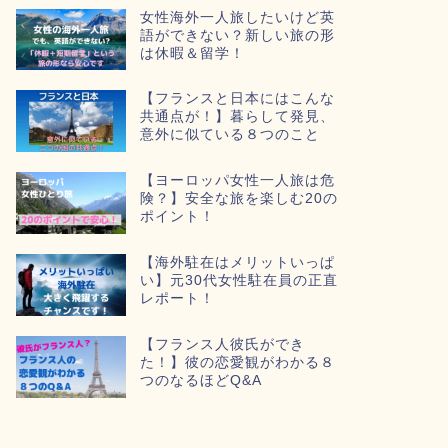
女性海外一人旅したいけど英
語ができない？新しい旅の形
は休暇＆留学！
【フランスと日本にはこんな
共通点が！】暮らして発見、
意外に似ている８つのこと
【ヨーロッパ女性一人旅は危
険？】安全な旅を楽しむ20の
ポイント！
【海外駐在はメリットいっぱ
い】元30代女性駐在員の正直
レポート！
【フランス人彼氏ができ
た！】彼の恋愛観がわかる８
つのなるほどQ&A